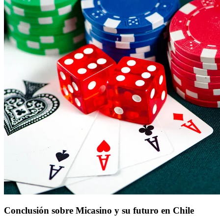
Conclusión sobre Micasino y su futuro en Chile