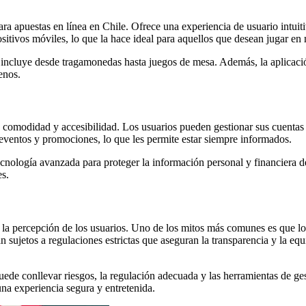
ra apuestas en línea en Chile. Ofrece una experiencia de usuario intuiti
positivos móviles, lo que la hace ideal para aquellos que desean jugar e
e incluye desde tragamonedas hasta juegos de mesa. Además, la aplicaci
enos.
 comodidad y accesibilidad. Los usuarios pueden gestionar sus cuentas d
 eventos y promociones, lo que les permite estar siempre informados.
nología avanzada para proteger la información personal y financiera de
es.
 la percepción de los usuarios. Uno de los mitos más comunes es que lo
n sujetos a regulaciones estrictas que aseguran la transparencia y la eq
puede conllevar riesgos, la regulación adecuada y las herramientas de g
una experiencia segura y entretenida.