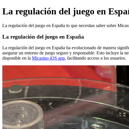
Skip
La regulación del juego en Espa
to
content
La regulación del juego en España lo que necesitas saber sobre Micas
La regulación del juego en España
La regulación del juego en España ha evolucionado de manera signific
asegurar un entorno de juego seguro y responsable. Esto incluye la ne
disponible en la
Micasino iOS app
, facilitando acceso a los usuarios.