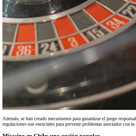
Además, se han creado mecanismos para garantizar el juego responsabl
regulaciones son esenciales para prevenir problemas asociados con la 
Micasino en Chile: una opción popular