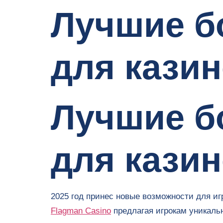
Лучшие б
для казин
Лучшие б
для казин
2025 год принес новые возможности для иг
Flagman Casino
предлагая игрокам уникаль