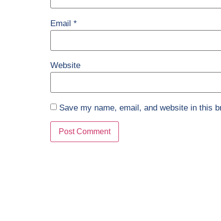
Email
*
Website
Save my name, email, and website in this b