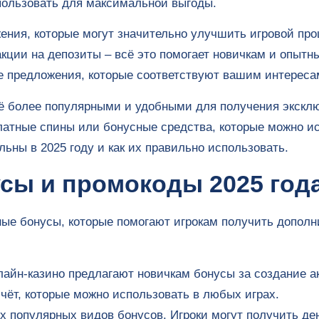
пользовать для максимальной выгоды.
ения, которые могут значительно улучшить игровой пр
кции на депозиты – всё это помогает новичкам и опытн
е предложения, которые соответствуют вашим интересам
сё более популярными и удобными для получения экскл
атные спины или бонусные средства, которые можно ис
ьны в 2025 году и как их правильно использовать.
сы и промокоды 2025 год
зные бонусы, которые помогают игрокам получить допол
лайн-казино предлагают новичкам бонусы за создание а
чёт, которые можно использовать в любых играх.
 популярных видов бонусов. Игроки могут получить де