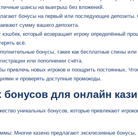
отличные шансы на выигрыш без вложений.
длагают бонусы на первый или последующие депозиты. 
раивают сумму вашего депозита.
кэшбек, который возвращает игроку определённый проце
терять всё.
олнительные бонусы, такие как бесплатные спины или 
егистрации или пополнении счёта.
обы привлечь новых игроков и поощрить постоянных. Чт
циями и проверять доступные промокоды.
 бонусов для онлайн каз
жество уникальных бонусов, которые привлекают игроко
уммы:
Многие казино предлагают эксклюзивные бонусы,