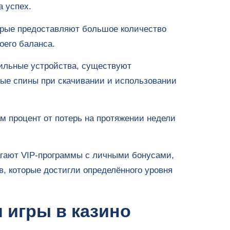
а успех.
орые предоставляют большое количество
оего баланса.
бильные устройства, существуют
ые спины при скачивании и использовании
м процент от потерь на протяжении недели
агают VIP-программы с личными бонусами,
, которые достигли определённого уровня
 игры в казино