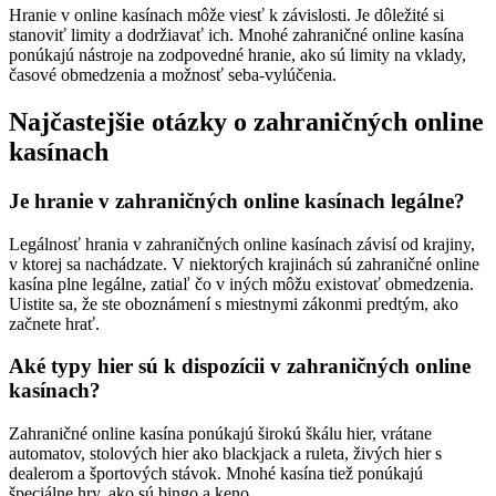
Hranie v online kasínach môže viesť k závislosti. Je dôležité si
stanoviť limity a dodržiavať ich. Mnohé zahraničné online kasína
ponúkajú nástroje na zodpovedné hranie, ako sú limity na vklady,
časové obmedzenia a možnosť seba-vylúčenia.
Najčastejšie otázky o zahraničných online
kasínach
Je hranie v zahraničných online kasínach legálne?
Legálnosť hrania v zahraničných online kasínach závisí od krajiny,
v ktorej sa nachádzate. V niektorých krajinách sú zahraničné online
kasína plne legálne, zatiaľ čo v iných môžu existovať obmedzenia.
Uistite sa, že ste oboznámení s miestnymi zákonmi predtým, ako
začnete hrať.
Aké typy hier sú k dispozícii v zahraničných online
kasínach?
Zahraničné online kasína ponúkajú širokú škálu hier, vrátane
automatov, stolových hier ako blackjack a ruleta, živých hier s
dealerom a športových stávok. Mnohé kasína tiež ponúkajú
špeciálne hry, ako sú bingo a keno.