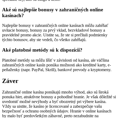
Aké sú najlepšie bonusy v zahraničných online
kasínach?
Najlepšie bonusy v zahraničných online kasínach môžu zahŕňať
uvítacie bonusy, bonusy za prvý vklad, bezvkladové bonusy a
pravidelné promo akcie. Uistite sa, že ste si prečítali podmienky
týchto bonusov, aby ste vedeli, čo všetko zahŕňajú.
Aké platobné metódy sú k dispozícii?
Platobné metódy sa môžu líšiť v závislosti od kasína, ale väčšina
zahraničných online kasín ponúka možnosti ako kreditné karty, e-
peňaženky (napr. PayPal, Skrill), bankové prevody a kryptomeny.
Záver
Zahraničné online kasína ponúkajú mnoho výhod, ako sú široká
ponuka hier, atraktívne bonusy a pohodlné hranie. Je však dôležité si
uvedomiť možné nevýhody a byť obozretný pri výbere kasína.
Vždy sa uistite, že kasíno je licencované a zabezpečuje vašu
bezpečnosť a ochranu osobných údajov. Hranie v online kasínach
by malo byť predovšetkým zábavné, preto nezabudnite na