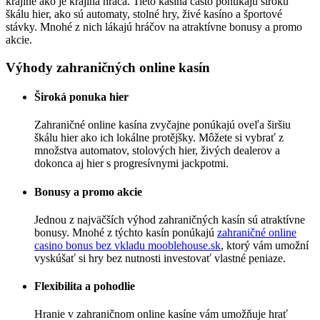
krajine ako je krajina hráča. Tieto kasína často ponúkajú širokú
škálu hier, ako sú automaty, stolné hry, živé kasíno a športové
stávky. Mnohé z nich lákajú hráčov na atraktívne bonusy a promo
akcie.
Výhody zahraničných online kasín
Široká ponuka hier
Zahraničné online kasína zvyčajne ponúkajú oveľa širšiu
škálu hier ako ich lokálne protějšky. Môžete si vybrať z
množstva automatov, stolových hier, živých dealerov a
dokonca aj hier s progresívnymi jackpotmi.
Bonusy a promo akcie
Jednou z najväčších výhod zahraničných kasín sú atraktívne
bonusy. Mnohé z týchto kasín ponúkajú
zahraničné online
casino bonus bez vkladu mooblehouse.sk
, ktorý vám umožní
vyskúšať si hry bez nutnosti investovať vlastné peniaze.
Flexibilita a pohodlie
Hranie v zahraničnom online kasíne vám umožňuje hrať