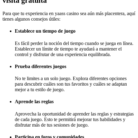
visita gratuita
Para que tu experiencia en yaass casino sea aún más placentera, aquí
tienes algunos consejos útiles:
Establece un tiempo de juego
Es fácil perder la noción del tiempo cuando se juega en línea.
Establecer un límite de tiempo te ayudará a mantener el
control y disfrutar de una experiencia equilibrada.
Prueba diferentes juegos
No te limites a un solo juego. Explora diferentes opciones
para descubrir cuáles son tus favoritos y cuáles se adaptan
mejor a tu estilo de juego.
Aprende las reglas
Aprovecha la oportunidad de aprender las reglas y estrategias
de cada juego. Esto te permitirá mejorar tus habilidades y
disfrutar más de tus sesiones de juego.
Participa en foros y comunidades