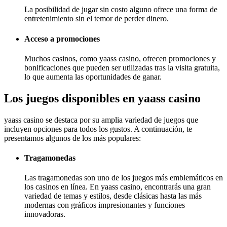
La posibilidad de jugar sin costo alguno ofrece una forma de
entretenimiento sin el temor de perder dinero.
Acceso a promociones
Muchos casinos, como yaass casino, ofrecen promociones y
bonificaciones que pueden ser utilizadas tras la visita gratuita,
lo que aumenta las oportunidades de ganar.
Los juegos disponibles en yaass casino
yaass casino se destaca por su amplia variedad de juegos que
incluyen opciones para todos los gustos. A continuación, te
presentamos algunos de los más populares:
Tragamonedas
Las tragamonedas son uno de los juegos más emblemáticos en
los casinos en línea. En yaass casino, encontrarás una gran
variedad de temas y estilos, desde clásicas hasta las más
modernas con gráficos impresionantes y funciones
innovadoras.