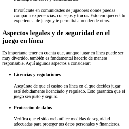
Involúcrate en comunidades de jugadores donde puedas
compartir experiencias, consejos y trucos. Esto enriquecerá tu
experiencia de juego y te permitirá aprender de otros.
Aspectos legales y de seguridad en el
juego en línea
Es importante tener en cuenta que, aunque jugar en línea puede ser
muy divertido, también es fundamental hacerlo de manera
responsable. Aquí algunos aspectos a considerar:
Licencias y regulaciones
Asegúrate de que el casino en línea en el que decides jugar
esté debidamente licenciado y regulado. Esto garantiza que el
juego sea justo y seguro.
Protección de datos
Verifica que el sitio web utilice medidas de seguridad
adecuadas para proteger tus datos personales y financieros.