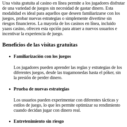
Una visita gratuita al casino en línea permite a los jugadores disfrutar
de una variedad de juegos sin necesidad de gastar dinero. Esta
modalidad es ideal para aquellos que deseen familiarizarse con los
juegos, probar nuevas estrategias o simplemente divertirse sin
riesgos financieros. La mayoría de los casinos en línea, incluido
yaass casino, ofrecen esta opción para atraer a nuevos usuarios e
incentivar la experiencia de juego.
Beneficios de las visitas gratuitas
Familiarización con los juegos
Los jugadores pueden aprender las reglas y estrategias de los
diferentes juegos, desde las tragamonedas hasta el póker, sin
la presión de perder dinero.
Prueba de nuevas estrategias
Los usuarios pueden experimentar con diferentes tácticas y
estilos de juego, lo que les permite optimizar su rendimiento
cuando decidan jugar con dinero real.
Entretenimiento sin riesgo