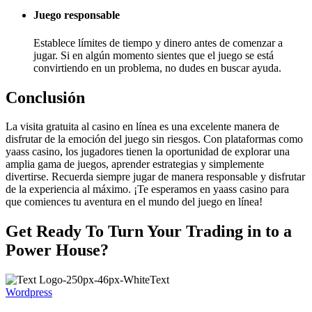
Juego responsable
Establece límites de tiempo y dinero antes de comenzar a
jugar. Si en algún momento sientes que el juego se está
convirtiendo en un problema, no dudes en buscar ayuda.
Conclusión
La visita gratuita al casino en línea es una excelente manera de
disfrutar de la emoción del juego sin riesgos. Con plataformas como
yaass casino, los jugadores tienen la oportunidad de explorar una
amplia gama de juegos, aprender estrategias y simplemente
divertirse. Recuerda siempre jugar de manera responsable y disfrutar
de la experiencia al máximo. ¡Te esperamos en yaass casino para
que comiences tu aventura en el mundo del juego en línea!
Get Ready To Turn Your Trading in to a
Power House?
Wordpress