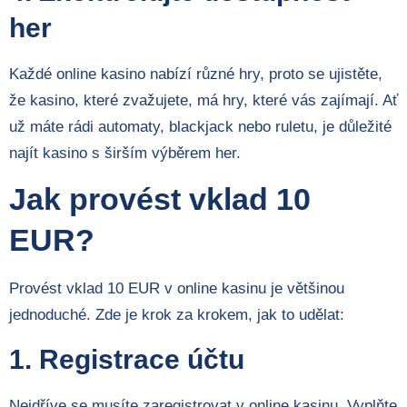
her
Každé online kasino nabízí různé hry, proto se ujistěte,
že kasino, které zvažujete, má hry, které vás zajímají. Ať
už máte rádi automaty, blackjack nebo ruletu, je důležité
najít kasino s širším výběrem her.
Jak provést vklad 10
EUR?
Provést vklad 10 EUR v online kasinu je většinou
jednoduché. Zde je krok za krokem, jak to udělat:
1. Registrace účtu
Nejdříve se musíte zaregistrovat v online kasinu. Vyplňte