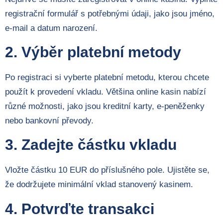
registrační formulář s potřebnými údaji, jako jsou jméno,
e-mail a datum narození.
2. Výběr platební metody
Po registraci si vyberte platební metodu, kterou chcete
použít k provedení vkladu. Většina online kasin nabízí
různé možnosti, jako jsou kreditní karty, e-peněženky
nebo bankovní převody.
3. Zadejte částku vkladu
Vložte částku 10 EUR do příslušného pole. Ujistěte se,
že dodržujete minimální vklad stanovený kasinem.
4. Potvrďte transakci