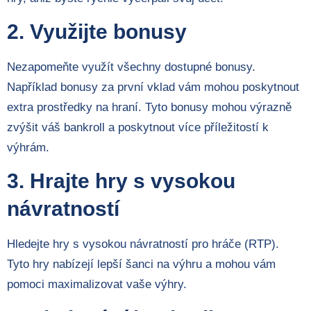
2. Využijte bonusy
Nezapomeňte využít všechny dostupné bonusy.
Například bonusy za první vklad vám mohou poskytnout
extra prostředky na hraní. Tyto bonusy mohou výrazně
zvýšit váš bankroll a poskytnout více příležitostí k
výhrám.
3. Hrajte hry s vysokou
návratností
Hledejte hry s vysokou návratností pro hráče (RTP).
Tyto hry nabízejí lepší šanci na výhru a mohou vám
pomoci maximalizovat vaše výhry.