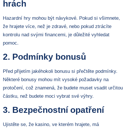
hrách
Hazardní hry mohou být návykové. Pokud si všimnete,
že hrajete více, než je zdravé, nebo pokud ztrácíte
kontrolu nad svými financemi, je důležité vyhledat
pomoc.
2. Podmínky bonusů
Před přijetím jakéhokoli bonusu si přečtěte podmínky.
Některé bonusy mohou mít vysoké požadavky na
protočení, což znamená, že budete muset vsadit určitou
částku, než budete moci vybrat své výhry.
3. Bezpečnostní opatření
Ujistěte se, že kasino, ve kterém hrajete, má