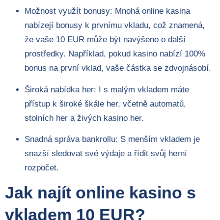
Možnost využít bonusy:
Mnohá online kasina
nabízejí bonusy k prvnímu vkladu, což znamená,
že vaše 10 EUR může být navýšeno o další
prostředky. Například, pokud kasino nabízí 100%
bonus na první vklad, vaše částka se zdvojnásobí.
Široká nabídka her:
I s malým vkladem máte
přístup k široké škále her, včetně automatů,
stolních her a živých kasino her.
Snadná správa bankrollu:
S menším vkladem je
snazší sledovat své výdaje a řídit svůj herní
rozpočet.
Jak najít online kasino s
vkladem 10 EUR?