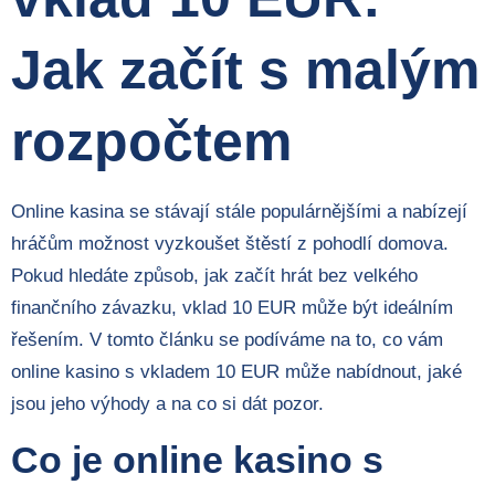
Jak začít s malým
rozpočtem
Online kasina se stávají stále populárnějšími a nabízejí
hráčům možnost vyzkoušet štěstí z pohodlí domova.
Pokud hledáte způsob, jak začít hrát bez velkého
finančního závazku, vklad 10 EUR může být ideálním
řešením. V tomto článku se podíváme na to, co vám
online kasino s vkladem 10 EUR může nabídnout, jaké
jsou jeho výhody a na co si dát pozor.
Co je online kasino s