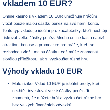
vkladem 10 EUR?
Online kasino s vkladem 10 EUR umožňuje hráčům
vložit pouze malou částku peněz na své herní konto.
Tento typ vkladu je ideální pro začátečníky, kteří nechtějí
riskovat velké částky peněz. Mnoho online kasin nabízí
atraktivní bonusy a promoakce pro hráče, kteří se
rozhodnou vložit malou částku, což může znamenat
skvělou příležitost, jak si vyzkoušet různé hry.
Výhody vkladu 10 EUR
Malé riziko:
Vklad 10 EUR je ideální pro ty, kteří
nechtějí investovat velké částky peněz. To
znamená, že můžete hrát a vyzkoušet různé hry
bez velkých finančních závazků.