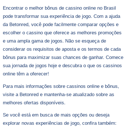
Encontrar o melhor bônus de cassino online no Brasil
pode transformar sua experiência de jogo. Com a ajuda
da Betonred, você pode facilmente comparar opções e
escolher o cassino que oferece as melhores promoções
e uma ampla gama de jogos. Não se esqueça de
considerar os requisitos de aposta e os termos de cada
bônus para maximizar suas chances de ganhar. Comece
sua jornada de jogos hoje e descubra o que os cassinos
online têm a oferecer!
Para mais informações sobre cassinos online e bônus,
visite a Betonred e mantenha-se atualizado sobre as
melhores ofertas disponíveis.
Se você está em busca de mais opções ou deseja
explorar novas experiências de jogo, confira também: