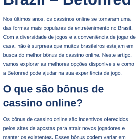
Nos últimos anos, os cassinos online se tornaram uma
das formas mais populares de entretenimento no Brasil.
Com a diversidade de jogos e a conveniência de jogar de
casa, não é surpresa que muitos brasileiros estejam em
busca do melhor bônus de cassino online. Neste artigo,
vamos explorar as melhores opções disponíveis e como
a Betonred pode ajudar na sua experiência de jogo.
O que são bônus de
cassino online?
Os bônus de cassino online são incentivos oferecidos
pelos sites de apostas para atrair novos jogadores e
manter os existentes. Esses bônus podem variar em