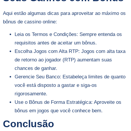
Aqui estão algumas dicas para aproveitar ao máximo os
bônus de cassino online:
Leia os Termos e Condições
: Sempre entenda os
requisitos antes de aceitar um bônus.
Escolha Jogos com Alta RTP
: Jogos com alta taxa
de retorno ao jogador (RTP) aumentam suas
chances de ganhar.
Gerencie Seu Banco
: Estabeleça limites de quanto
você está disposto a gastar e siga-os
rigorosamente.
Use o Bônus de Forma Estratégica
: Aproveite os
bônus em jogos que você conhece bem.
Conclusão