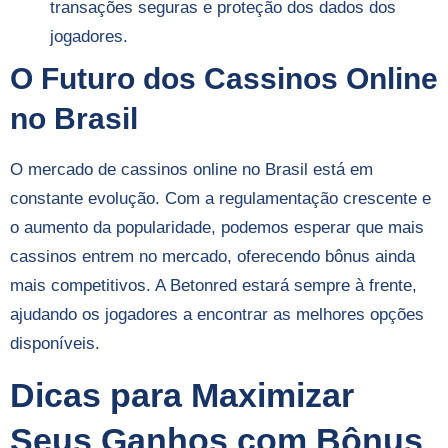
transações seguras e proteção dos dados dos
jogadores.
O Futuro dos Cassinos Online
no Brasil
O mercado de cassinos online no Brasil está em
constante evolução. Com a regulamentação crescente e
o aumento da popularidade, podemos esperar que mais
cassinos entrem no mercado, oferecendo bônus ainda
mais competitivos. A Betonred estará sempre à frente,
ajudando os jogadores a encontrar as melhores opções
disponíveis.
Dicas para Maximizar
Seus Ganhos com Bônus