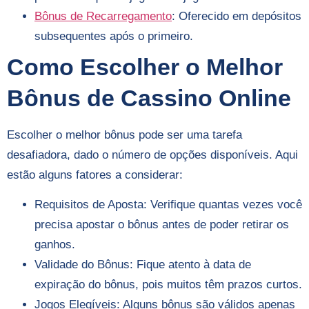
Bônus de Recarregamento
: Oferecido em depósitos
subsequentes após o primeiro.
Como Escolher o Melhor
Bônus de Cassino Online
Escolher o melhor bônus pode ser uma tarefa
desafiadora, dado o número de opções disponíveis. Aqui
estão alguns fatores a considerar:
Requisitos de Aposta
: Verifique quantas vezes você
precisa apostar o bônus antes de poder retirar os
ganhos.
Validade do Bônus
: Fique atento à data de
expiração do bônus, pois muitos têm prazos curtos.
Jogos Elegíveis
: Alguns bônus são válidos apenas