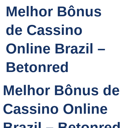
Melhor Bônus
de Cassino
Online Brazil –
Betonred
Melhor Bônus de
Cassino Online
Brazil – Betonred