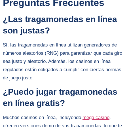
Preguntas Frecuentes
¿Las tragamonedas en línea
son justas?
Sí, las tragamonedas en línea utilizan generadores de
números aleatorios (RNG) para garantizar que cada giro
sea justo y aleatorio. Además, los casinos en línea
regulados están obligados a cumplir con ciertas normas
de juego justo.
¿Puedo jugar tragamonedas
en línea gratis?
Muchos casinos en línea, incluyendo
mega casino
,
ofrecen versiones demo de sus tragamonedas, lo que te