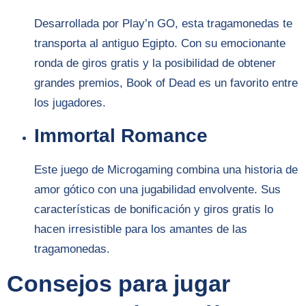
Desarrollada por Play’n GO, esta tragamonedas te
transporta al antiguo Egipto. Con su emocionante
ronda de giros gratis y la posibilidad de obtener
grandes premios, Book of Dead es un favorito entre
los jugadores.
Immortal Romance
Este juego de Microgaming combina una historia de
amor gótico con una jugabilidad envolvente. Sus
características de bonificación y giros gratis lo
hacen irresistible para los amantes de las
tragamonedas.
Consejos para jugar