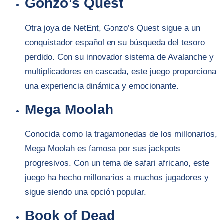
Gonzo’s Quest
Otra joya de NetEnt, Gonzo’s Quest sigue a un
conquistador español en su búsqueda del tesoro
perdido. Con su innovador sistema de Avalanche y
multiplicadores en cascada, este juego proporciona
una experiencia dinámica y emocionante.
Mega Moolah
Conocida como la tragamonedas de los millonarios,
Mega Moolah es famosa por sus jackpots
progresivos. Con un tema de safari africano, este
juego ha hecho millonarios a muchos jugadores y
sigue siendo una opción popular.
Book of Dead