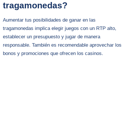
tragamonedas?
Aumentar tus posibilidades de ganar en las
tragamonedas implica elegir juegos con un RTP alto,
establecer un presupuesto y jugar de manera
responsable. También es recomendable aprovechar los
bonos y promociones que ofrecen los casinos.
Get Ready To Turn Your
Trading in to a Power
House?