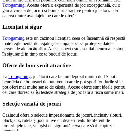
Totogaming
. Acesta oferă o experiență de joc excepțională, cu o
gamă variată de jocuri și bonusuri atractive pentru jucători. Iată
câteva dintre avantajele pe care le oferă:
Licențiat și sigur
Totogaming
este un cazinou licențiat, ceea ce înseamnă că respectă
toate reglementările legale și se angajează să protejeze datele
personale ale jucătorilor. Acest aspect este esențial pentru a te simți
în siguranță în timp ce te bucuri de jocuri.
Oferte de bun venit atractive
La
Totogaming
, jucătorii care fac un depozit minim de 1$ pot
beneficia de bonusuri de bun venit care le pot spori fondurile și le
pot oferi mai multe șanse de câștig. Aceste oferte sunt ideale pentru
cei care doresc să își testeze strategia de joc fără a risca sume mari.
Selecție variată de jocuri
Cazinoul oferă o selecție impresionantă de jocuri, inclusiv sloturi,
blackjack, ruletă și jocuri live cu dealeri reali. Indiferent de
preferințele tale, vei găsi cu siguranță ceva care să îți capteze
interesul.