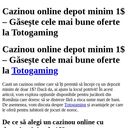
Skip
Cazinou online depot minim 1$
to
content
– Găsește cele mai bune oferte
la Totogaming
Cazinou online depot minim 1$
– Găsește cele mai bune oferte
la
Totogaming
Cauti un cazinou online care să îți permită să începi cu un depozit
minim de doar 1$? Dacă da, ai ajuns la locul potrivit! În acest
articol, vom explora opțiunile disponibile pentru jucătorii din
România care doresc să se distreze fără a risca sume mari de bani.
De asemenea, vom discuta despre
Totogaming
și avantajele pe care
le oferă pentru iubitorii de jocuri de noroc.
De ce să alegi un cazinou online cu