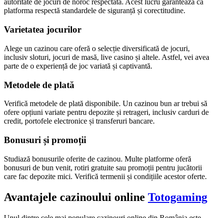
autoritate de jocuri de noroc respectată. Acest lucru garantează că
platforma respectă standardele de siguranță și corectitudine.
Varietatea jocurilor
Alege un cazinou care oferă o selecție diversificată de jocuri,
inclusiv sloturi, jocuri de masă, live casino și altele. Astfel, vei avea
parte de o experiență de joc variată și captivantă.
Metodele de plată
Verifică metodele de plată disponibile. Un cazinou bun ar trebui să
ofere opțiuni variate pentru depozite și retrageri, inclusiv carduri de
credit, portofele electronice și transferuri bancare.
Bonusuri și promoții
Studiază bonusurile oferite de cazinou. Multe platforme oferă
bonusuri de bun venit, rotiri gratuite sau promoții pentru jucătorii
care fac depozite mici. Verifică termenii și condițiile acestor oferte.
Avantajele cazinoului online
Totogaming
Unul dintre cele mai populare cazinouri online din România este