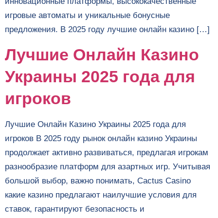
инновационные платформы, высококачественные
игровые автоматы и уникальные бонусные
предложения. В 2025 году лучшие онлайн казино […]
Лучшие Онлайн Казино
Украины 2025 года для
игроков
Лучшие Онлайн Казино Украины 2025 года для
игроков В 2025 году рынок онлайн казино Украины
продолжает активно развиваться, предлагая игрокам
разнообразие платформ для азартных игр. Учитывая
большой выбор, важно понимать, Cactus Casino
какие казино предлагают наилучшие условия для
ставок, гарантируют безопасность и