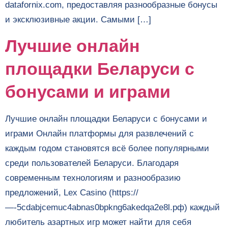
datafornix.com, предоставляя разнообразные бонусы
и эксклюзивные акции. Самыми […]
Лучшие онлайн
площадки Беларуси с
бонусами и играми
Лучшие онлайн площадки Беларуси с бонусами и
играми Онлайн платформы для развлечений с
каждым годом становятся всё более популярными
среди пользователей Беларуси. Благодаря
современным технологиям и разнообразию
предложений, Lex Casino (https://
—-5cdabjcemuc4abnas0bpkng6akedqa2e8l.рф) каждый
любитель азартных игр может найти для себя