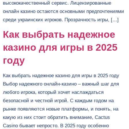
высококачественный сервис. Лицензированные
онлайн казино остаются основными предпочтениями
среди украинских игроков. Прозрачность игры, […]
Как выбрать надежное
казино для игры в 2025
году
Как выбрать надежное казино для игры в 2025 году
Выбор надежного онлайн-казино – важный шаг для
любого игрока, который хочет наслаждаться
безопасной и честной игрой. С каждым годом на
рынке появляются новые платформы, и понять, на
какую из них стоит обратить внимание, Cactus
Casino бывает непросто. В 2025 году особенно