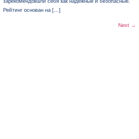
зарекомендовали себя как надежные и безопасные.
Рейтинг основан на […]
Next
→
Get Ready To Turn Your
Trading in to a Power
House?