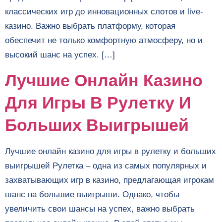
классических игр до инновационных слотов и live-
казино. Важно выбрать платформу, которая
обеспечит не только комфортную атмосферу, но и
высокий шанс на успех. […]
Лучшие Онлайн Казино
Для Игры В Рулетку И
Больших Выигрышей
Лучшие онлайн казино для игры в рулетку и больших
выигрышей Рулетка – одна из самых популярных и
захватывающих игр в казино, предлагающая игрокам
шанс на большие выигрыши. Однако, чтобы
увеличить свои шансы на успех, важно выбрать