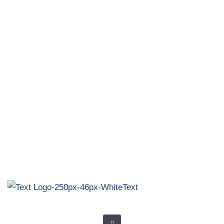
Get Ready To Turn Your
Trading in to a Power
House?