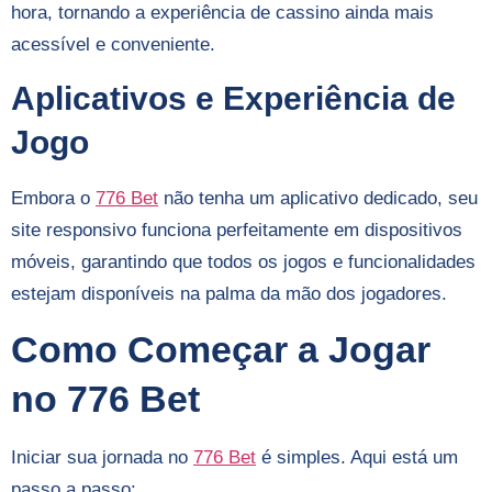
hora, tornando a experiência de cassino ainda mais
acessível e conveniente.
Aplicativos e Experiência de
Jogo
Embora o
776 Bet
não tenha um aplicativo dedicado, seu
site responsivo funciona perfeitamente em dispositivos
móveis, garantindo que todos os jogos e funcionalidades
estejam disponíveis na palma da mão dos jogadores.
Como Começar a Jogar
no 776 Bet
Iniciar sua jornada no
776 Bet
é simples. Aqui está um
passo a passo: