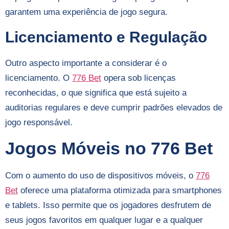
garantem uma experiência de jogo segura.
Licenciamento e Regulação
Outro aspecto importante a considerar é o
licenciamento. O
776 Bet
opera sob licenças
reconhecidas, o que significa que está sujeito a
auditorias regulares e deve cumprir padrões elevados de
jogo responsável.
Jogos Móveis no 776 Bet
Com o aumento do uso de dispositivos móveis, o
776
Bet
oferece uma plataforma otimizada para smartphones
e tablets. Isso permite que os jogadores desfrutem de
seus jogos favoritos em qualquer lugar e a qualquer