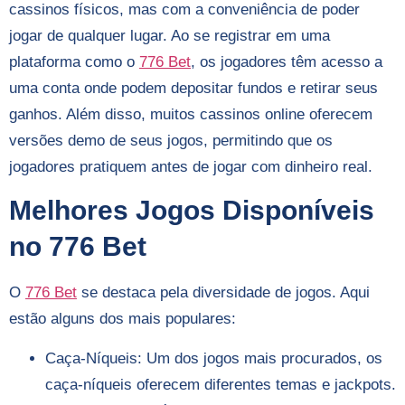
cassinos físicos, mas com a conveniência de poder
jogar de qualquer lugar. Ao se registrar em uma
plataforma como o
776 Bet
, os jogadores têm acesso a
uma conta onde podem depositar fundos e retirar seus
ganhos. Além disso, muitos cassinos online oferecem
versões demo de seus jogos, permitindo que os
jogadores pratiquem antes de jogar com dinheiro real.
Melhores Jogos Disponíveis
no 776 Bet
O
776 Bet
se destaca pela diversidade de jogos. Aqui
estão alguns dos mais populares:
Caça-Níqueis
: Um dos jogos mais procurados, os
caça-níqueis oferecem diferentes temas e jackpots.