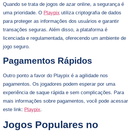
Quando se trata de jogos de azar online, a segurança é
uma prioridade. O
Playpix
utiliza criptografia de dados
para proteger as informações dos usuários e garantir
transações seguras. Além disso, a plataforma é
licenciada e regulamentada, oferecendo um ambiente de
jogo seguro.
Pagamentos Rápidos
Outro ponto a favor do Playpix é a agilidade nos
pagamentos. Os jogadores podem esperar por uma
experiência de saque rápida e sem complicações. Para
mais informações sobre pagamentos, você pode acessar
este link:
Playpix
.
Jogos Populares no