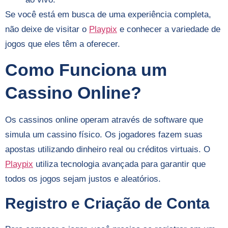
Se você está em busca de uma experiência completa,
não deixe de visitar o
Playpix
e conhecer a variedade de
jogos que eles têm a oferecer.
Como Funciona um
Cassino Online?
Os cassinos online operam através de software que
simula um cassino físico. Os jogadores fazem suas
apostas utilizando dinheiro real ou créditos virtuais. O
Playpix
utiliza tecnologia avançada para garantir que
todos os jogos sejam justos e aleatórios.
Registro e Criação de Conta