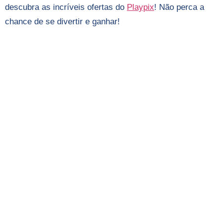
descubra as incríveis ofertas do
Playpix
! Não perca a
chance de se divertir e ganhar!
Get Ready To Turn Your
Trading in to a Power
House?