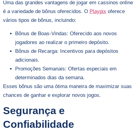
Uma das grandes vantagens de jogar em cassinos online
é a variedade de bônus oferecidos. O
Playpix
oferece
vários tipos de bônus, incluindo:
Bônus de Boas-Vindas:
Oferecido aos novos
jogadores ao realizar o primeiro depósito.
Bônus de Recarga:
Incentivos para depósitos
adicionais.
Promoções Semanais:
Ofertas especiais em
determinados dias da semana.
Esses bônus são uma ótima maneira de maximizar suas
chances de ganhar e explorar novos jogos.
Segurança e
Confiabilidade