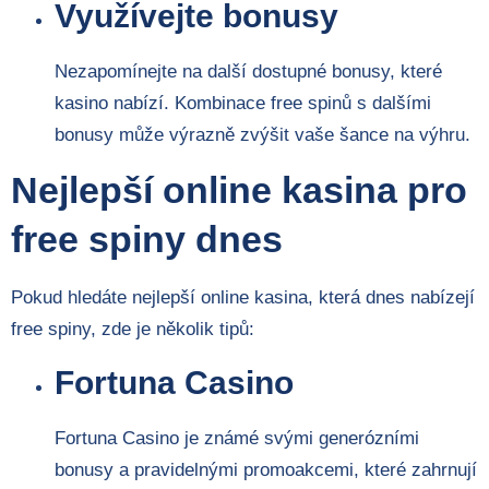
Využívejte bonusy
Nezapomínejte na další dostupné bonusy, které
kasino nabízí. Kombinace free spinů s dalšími
bonusy může výrazně zvýšit vaše šance na výhru.
Nejlepší online kasina pro
free spiny dnes
Pokud hledáte nejlepší online kasina, která dnes nabízejí
free spiny, zde je několik tipů:
Fortuna Casino
Fortuna Casino je známé svými generózními
bonusy a pravidelnými promoakcemi, které zahrnují