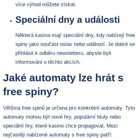
více výhod můžete získat.
Speciální dny a události
Některá kasina mají speciální dny, kdy nabízejí free
spiny jako součást oslav nebo událostí. Je dobré se
přihlásit k odběru newsletteru, abyste byli
informováni o těchto akcích.
Jaké automaty lze hrát s
free spiny?
Většina free spinů je určena pro konkrétní automaty. Tyto
automaty mohou být nové hry, populární tituly nebo
speciální hry, které kasino chce propagovat. Mezi
nejčastěji nabízené automaty s free spiny patří: