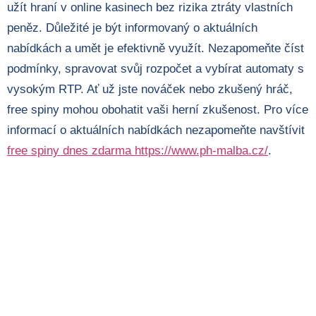
užít hraní v online kasinech bez rizika ztráty vlastních
peněz. Důležité je být informovaný o aktuálních
nabídkách a umět je efektivně využít. Nezapomeňte číst
podmínky, spravovat svůj rozpočet a vybírat automaty s
vysokým RTP. Ať už jste nováček nebo zkušený hráč,
free spiny mohou obohatit vaši herní zkušenost. Pro více
informací o aktuálních nabídkách nezapomeňte navštívit
free spiny dnes zdarma https://www.ph-malba.cz/
.
Get Ready To Turn Your
Trading in to a Power
House?