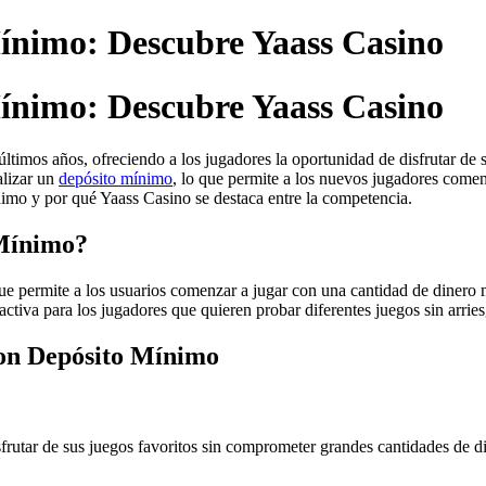
ínimo: Descubre Yaass Casino
ínimo: Descubre Yaass Casino
ltimos años, ofreciendo a los jugadores la oportunidad de disfrutar de
alizar un
depósito mínimo
, lo que permite a los nuevos jugadores comen
nimo y por qué Yaass Casino se destaca entre la competencia.
 Mínimo?
e permite a los usuarios comenzar a jugar con una cantidad de dinero m
ractiva para los jugadores que quieren probar diferentes juegos sin arri
con Depósito Mínimo
frutar de sus juegos favoritos sin comprometer grandes cantidades de d