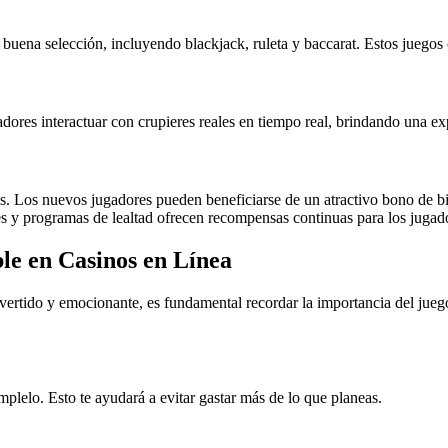
 buena selección, incluyendo blackjack, ruleta y baccarat. Estos juegos
dores interactuar con crupieres reales en tiempo real, brindando una ex
s. Los nuevos jugadores pueden beneficiarse de un atractivo bono de bie
s y programas de lealtad ofrecen recompensas continuas para los jugado
le en Casinos en Línea
ertido y emocionante, es fundamental recordar la importancia del jueg
plelo. Esto te ayudará a evitar gastar más de lo que planeas.