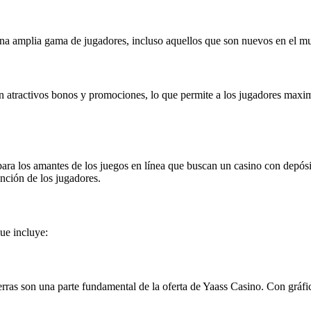
na amplia gama de jugadores, incluso aquellos que son nuevos en el mu
tractivos bonos y promociones, lo que permite a los jugadores maximiz
ra los amantes de los juegos en línea que buscan un casino con depósito
nción de los jugadores.
ue incluye:
erras son una parte fundamental de la oferta de Yaass Casino. Con gráfi