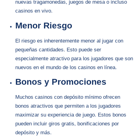
nuevas tragamonedas, juegos de mesa o incluso
casinos en vivo.
Menor Riesgo
El riesgo es inherentemente menor al jugar con
pequeñas cantidades. Esto puede ser
especialmente atractivo para los jugadores que son
nuevos en el mundo de los casinos en línea.
Bonos y Promociones
Muchos casinos con depósito mínimo ofrecen
bonos atractivos que permiten a los jugadores
maximizar su experiencia de juego. Estos bonos
pueden incluir giros gratis, bonificaciones por
depósito y más.