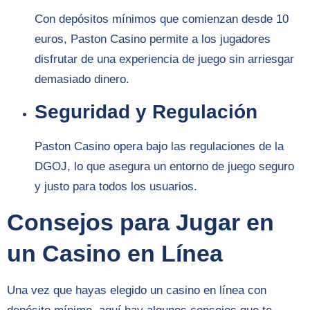
Con depósitos mínimos que comienzan desde 10
euros, Paston Casino permite a los jugadores
disfrutar de una experiencia de juego sin arriesgar
demasiado dinero.
Seguridad y Regulación
Paston Casino opera bajo las regulaciones de la
DGOJ, lo que asegura un entorno de juego seguro
y justo para todos los usuarios.
Consejos para Jugar en
un Casino en Línea
Una vez que hayas elegido un casino en línea con