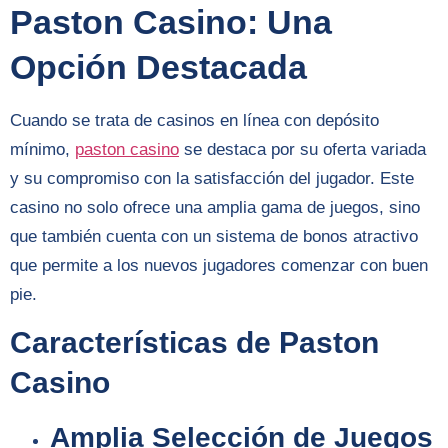
Paston Casino: Una
Opción Destacada
Cuando se trata de casinos en línea con depósito
mínimo,
paston casino
se destaca por su oferta variada
y su compromiso con la satisfacción del jugador. Este
casino no solo ofrece una amplia gama de juegos, sino
que también cuenta con un sistema de bonos atractivo
que permite a los nuevos jugadores comenzar con buen
pie.
Características de Paston
Casino
Amplia Selección de Juegos