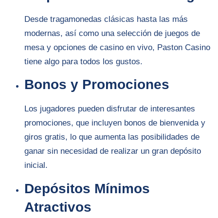
Desde tragamonedas clásicas hasta las más
modernas, así como una selección de juegos de
mesa y opciones de casino en vivo, Paston Casino
tiene algo para todos los gustos.
Bonos y Promociones
Los jugadores pueden disfrutar de interesantes
promociones, que incluyen bonos de bienvenida y
giros gratis, lo que aumenta las posibilidades de
ganar sin necesidad de realizar un gran depósito
inicial.
Depósitos Mínimos
Atractivos