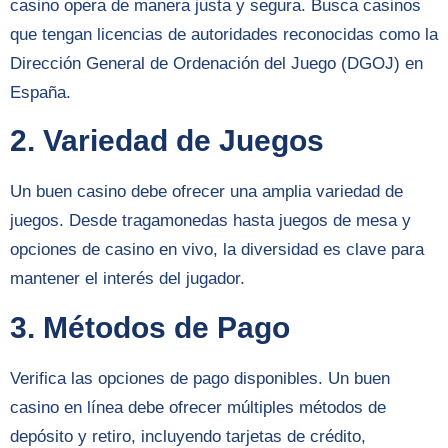
casino opera de manera justa y segura. Busca casinos
que tengan licencias de autoridades reconocidas como la
Dirección General de Ordenación del Juego (DGOJ) en
España.
2. Variedad de Juegos
Un buen casino debe ofrecer una amplia variedad de
juegos. Desde tragamonedas hasta juegos de mesa y
opciones de casino en vivo, la diversidad es clave para
mantener el interés del jugador.
3. Métodos de Pago
Verifica las opciones de pago disponibles. Un buen
casino en línea debe ofrecer múltiples métodos de
depósito y retiro, incluyendo tarjetas de crédito,