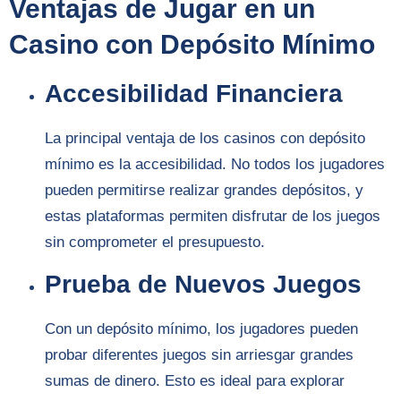
Ventajas de Jugar en un
Casino con Depósito Mínimo
Accesibilidad Financiera
La principal ventaja de los casinos con depósito
mínimo es la accesibilidad. No todos los jugadores
pueden permitirse realizar grandes depósitos, y
estas plataformas permiten disfrutar de los juegos
sin comprometer el presupuesto.
Prueba de Nuevos Juegos
Con un depósito mínimo, los jugadores pueden
probar diferentes juegos sin arriesgar grandes
sumas de dinero. Esto es ideal para explorar